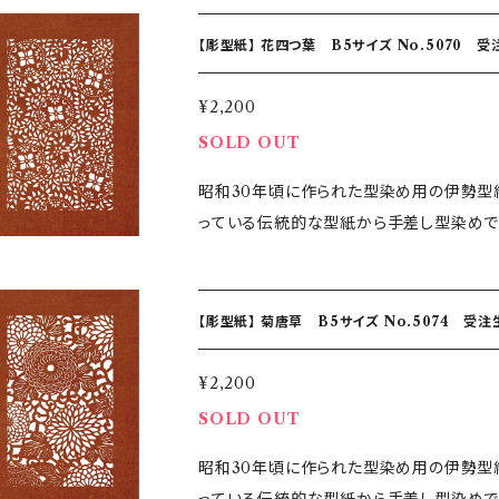
82mm 紙種：渋紙 【手差し型染めとは】 職人がかもし出す世界に一つのグラデーション 機械を一切使
わず染め上げる「手差し型染」 伝統柄を
【彫型紙】 花四つ葉 B5サイズ No.5070 
で、小さな刷毛で一色ずつ色を染め上げる
¥2,200
SOLD OUT
昭和30年頃に作られた型染め用の伊勢型
っている伝統的な型紙から手差し型染めで
ている彫型紙です。 伝統の伊勢型紙の技、デザインをお楽しください。
82mm 紙種：渋紙 【手差し型染めとは】 職人がかもし出す世界に一つのグラデーション 機械を一切使
わず染め上げる「手差し型染」 伝統柄を
【彫型紙】 菊唐草 B5サイズ No.5074 受注
で、小さな刷毛で一色ずつ色を染め上げる
¥2,200
SOLD OUT
昭和30年頃に作られた型染め用の伊勢型