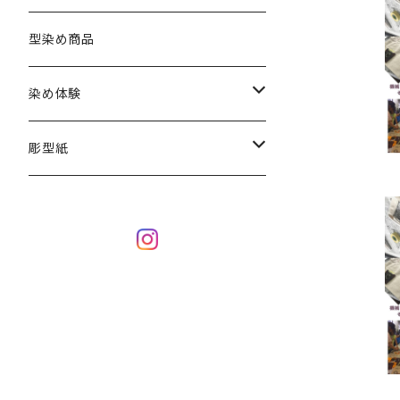
型染め商品
染め体験
刷り型染めコース
彫型紙
糊付け染めコース
ハガキサイズ
B5サイズ