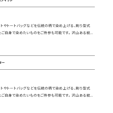
ョンマット
 お申込み完了後、工房からご連絡を
まり次第、体験チケットに記入し、発送いたします。 ※ 市内
ットやトートバッグなどを伝統の柄で染め上げる、刷り型式
分 ※当日お持ち帰り出来ます
またご自身で染めたいものをご持参も可能です。 沢山ある紋様
こに小さな刷毛で色を挿して染め上げます。 美しいグラデー
ル作品が完成で当日お持ち帰りできます。 機械を一切使わ
んな伝統工芸である型染めを体験してみませんか。 ◆染め工
めていく (型紙は数十通りの紋様とサイズも数種類あ
ター
 お申込み完了後、工房からご連絡を
まり次第、体験チケットに記入し、発送いたします。 ※ 市内
ットやトートバッグなどを伝統の柄で染め上げる、刷り型式
時間30分 ※当日お持ち帰り出来ます
またご自身で染めたいものをご持参も可能です。 沢山ある紋様
こに小さな刷毛で色を挿して染め上げます。 美しいグラデー
ル作品が完成で当日お持ち帰りできます。 機械を一切使わ