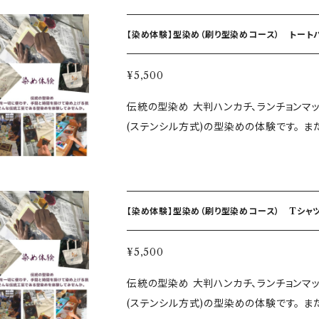
ず、手間と時間をかけて染め上げる技、そ
程◆ ①型紙を選び染め素材に直接染
【染め体験】型染め（刷り型染めコース） トート
り、染めたい素材に何か所にも染められます) ②乾燥させて完成
差し上げます。ご相談のうえ会場と日時が決
¥5,500
の駅から近い会場を予定しております。 人数が数名集まれば出張も可能です。ご相談ください。 型染め
伝統の型染め 大判ハンカチ、ランチョンマ
（刷り型） コースター 所要時 約1時間3
(ステンシル方式)の型染めの体験です。 
(柄)の中からお気に入りの型紙を選び、そ
ションを醸し出す「世界に一つ」のオリジナ
ず、手間と時間をかけて染め上げる技、そ
程◆ ①型紙を選び染め素材に直接染
【染め体験】型染め（刷り型染めコース） Tシャツ
り、染めたい素材に何か所にも染められます) ②乾燥させて完成
差し上げます。ご相談のうえ会場と日時が決
¥5,500
の駅から近い会場を予定しております。 人数が数名集まれば出張も可能です。ご相談ください。 型染め
伝統の型染め 大判ハンカチ、ランチョンマ
（刷り型） トートバッグ 所要時 約1時間
(ステンシル方式)の型染めの体験です。 