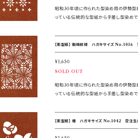
昭和30年頃に作られた型染め用の伊勢型
っている伝統的な型紙から手差し型染めで
ている彫型紙です。 伝統の伊勢型紙の技、デザインをお楽しください
コ：100mm 紙種：渋紙 【手差し型染めとは】 職人がかもし出す世界に一つのグラデーション 機械を一
切使わず染め上げる「手差し型染」 伝統
【彫型紙】 蜘蛛紋様 ハガキサイズ No.1036
ころで、小さな刷毛で一色ずつ色を染め上げ
手作業の為、2つと同じものはできないオンリーワン商品となります
¥1,650
作成しますので、納品までに1〜2週間程度
SOLD OUT
昭和30年頃に作られた型染め用の伊勢型
っている伝統的な型紙から手差し型染めで
ている彫型紙です。 伝統の伊勢型紙の技、デザインをお楽しください
コ：100mm 紙種：渋紙 【手差し型染めとは】 職人がかもし出す世界に一つのグラデーション 機械を一
切使わず染め上げる「手差し型染」 伝統
【彫型紙】 椿 ハガキサイズ No.1042 受注生
ころで、小さな刷毛で一色ずつ色を染め上げ
手作業の為、2つと同じものはできないオンリーワン商品となります