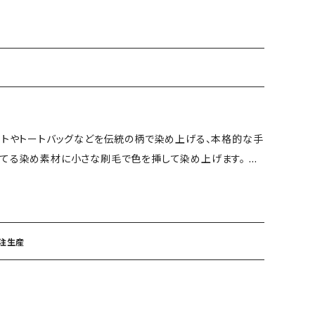
こに小さな刷毛で色を挿して染め上げます。 美しいグラデー
ル作品が完成で当日お持ち帰りできます。 機械を一切使わ
んな伝統工芸である型染めを体験してみませんか。 ◆染め工
めていく (型紙は数十通りの紋様とサイズも数種類あ
 お申込み完了後、工房からご連絡を
まり次第、体験チケットに記入し、発送いたします。 ※ 市内
ットやトートバッグなどを伝統の柄で染め上げる、本格的な手
持参ください） 所要時 約1時間30分 ※当日お持ち帰り出来
れてる染め素材に小さな刷毛で色を挿して染め上げます。 美
」のオリジナル作品が完成、当日お持ち帰りできます。 機械
げる技。そんな伝統工芸である型染めを体験してみません
紋様に染料を刷毛で染める ②染料を乾かす ③糊を洗
受注生産
送いたします。 ※ 市内の駅から近い会場を予定しておりま