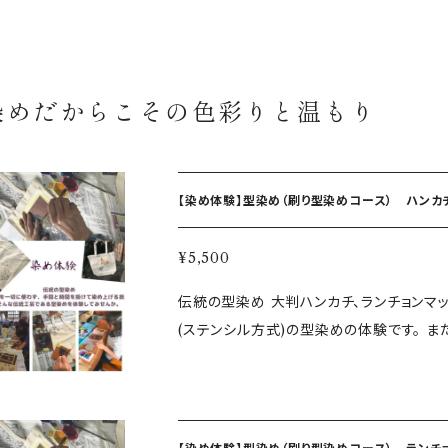
染めだからこその色彩りと温もり
【染め体験】型染め（刷り型染めコース） ハンカ
¥5,500
伝統の型染め 大判ハンカチ、ランチョンマ
(ステンシル方式)の型染めの体験です。 
(柄)の中からお気に入りの型紙を選び、そ
ションを醸し出す「世界に一つ」のオリジナ
ず、手間と時間をかけて染め上げる技、そ
程◆ ①型紙を選び染め素材に直接染