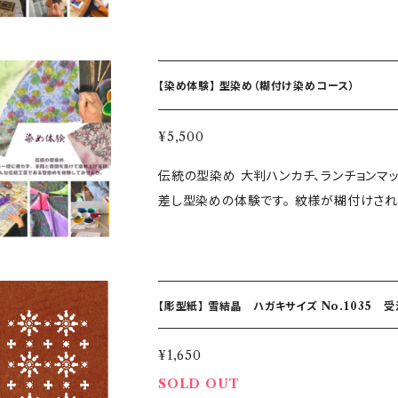
(柄)の中からお気に入りの型紙を選び、そ
ションを醸し出す「世界に一つ」のオリジナ
ず、手間と時間をかけて染め上げる技、そ
程◆ ①型紙を選び染め素材に直接染
【染め体験】 型染め（糊付け染めコース）
り、染めたい素材に何か所にも染められます) ②乾燥させて完成
差し上げます。ご相談のうえ会場と日時が決
¥5,500
の駅から近い会場を予定しております。 人数が数名集まれば出張も可能です。ご相談ください。 型染め
伝統の型染め 大判ハンカチ、ランチョンマ
（刷り型） Tシャツ（染めたいTシャツをご
差し型染めの体験です。 紋様が糊付けさ
ます
しいグラデーションを醸し出す「世界に一つ
を一切使わず、手間と時間をかけて染め上
か。 ◆染め工程◆ ①糊付けされてる
い落す ④乾燥させて完成 お申込み完了後、工房からご連絡を差し上げます。ご相談のうえ会場と日
【彫型紙】 雪結晶 ハガキサイズ No.1035 
時が決まり次第、体験チケットに記入し、発
す。 人数が数名集まれば出張も可能です。ご相談ください。 型染め（糊付け） 所要時 約2時間強 ※当
¥1,650
日お持ち帰り出来ます
SOLD OUT