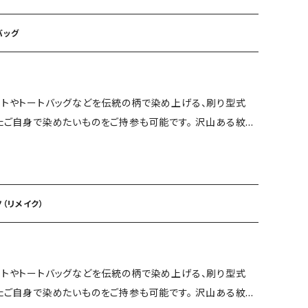
んな伝統工芸である型染めを体験してみませんか。 ◆染め工
めていく (型紙は数十通りの紋様とサイズも数種類あ
バッグ
 お申込み完了後、工房からご連絡を
まり次第、体験チケットに記入し、発送いたします。 ※ 市内
ットやトートバッグなどを伝統の柄で染め上げる、刷り型式
0分 ※当日お持ち帰り出来ます
またご自身で染めたいものをご持参も可能です。 沢山ある紋様
こに小さな刷毛で色を挿して染め上げます。 美しいグラデー
ル作品が完成で当日お持ち帰りできます。 機械を一切使わ
んな伝統工芸である型染めを体験してみませんか。 ◆染め工
めていく (型紙は数十通りの紋様とサイズも数種類あ
（リメイク）
 お申込み完了後、工房からご連絡を
まり次第、体験チケットに記入し、発送いたします。 ※ 市内
ットやトートバッグなどを伝統の柄で染め上げる、刷り型式
30分 ※当日お持ち帰り出来ます
またご自身で染めたいものをご持参も可能です。 沢山ある紋様