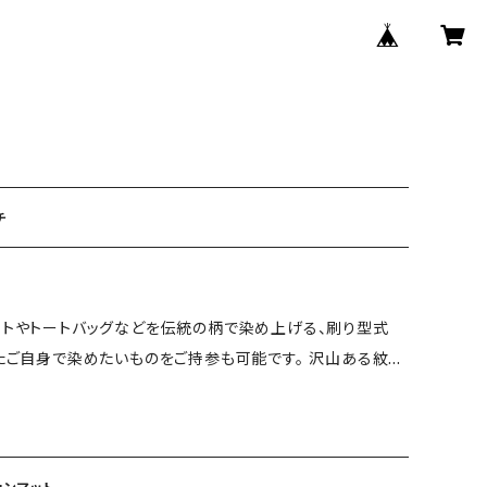
チ
ットやトートバッグなどを伝統の柄で染め上げる、刷り型式
またご自身で染めたいものをご持参も可能です。 沢山ある紋様
こに小さな刷毛で色を挿して染め上げます。 美しいグラデー
ル作品が完成で当日お持ち帰りできます。 機械を一切使わ
んな伝統工芸である型染めを体験してみませんか。 ◆染め工
めていく (型紙は数十通りの紋様とサイズも数種類あ