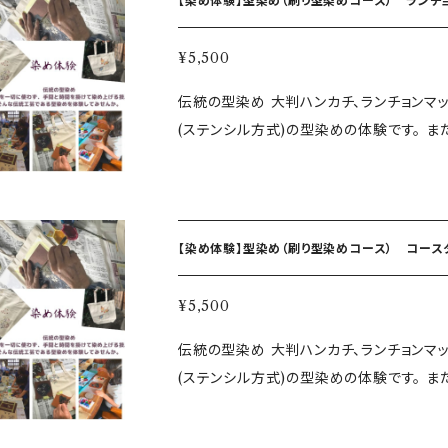
【染め体験】型染め（刷り型染めコース） ランチ
り、染めたい素材に何か所にも染められます) ②乾燥させて完成
差し上げます。ご相談のうえ会場と日時が決
¥5,500
の駅から近い会場を予定しております。 人数が数名集まれば出張も可能です。ご相談ください。 型染め
伝統の型染め 大判ハンカチ、ランチョンマ
（刷り型） ハンカチ 所要時 約1時間30
(ステンシル方式)の型染めの体験です。 
(柄)の中からお気に入りの型紙を選び、そ
ションを醸し出す「世界に一つ」のオリジナ
ず、手間と時間をかけて染め上げる技、そ
程◆ ①型紙を選び染め素材に直接染
【染め体験】型染め（刷り型染めコース） コース
り、染めたい素材に何か所にも染められます) ②乾燥させて完成
差し上げます。ご相談のうえ会場と日時が決
¥5,500
の駅から近い会場を予定しております。 人数が数名集まれば出張も可能です。ご相談ください。 型染め
伝統の型染め 大判ハンカチ、ランチョンマ
（刷り型） ランチョンマット 所要時 約1
(ステンシル方式)の型染めの体験です。 
(柄)の中からお気に入りの型紙を選び、そ
ションを醸し出す「世界に一つ」のオリジナ