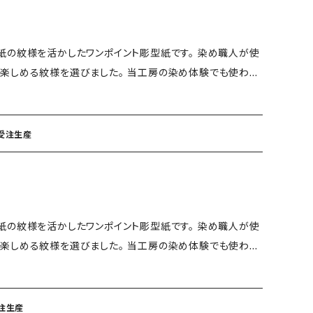
お時間を頂戴いたしますこと、ご了承くださいませ。
紙の紋様を活かしたワンポイント彫型紙です。 染め職人が使
楽しめる紋様を選びました。 当工房の染め体験でも使われ
。 サイズ：ハガキ タテ：148mm ヨ
柄を切り抜いた渋和紙の型紙に小紋糊を重ねのりが乾いたと
 受注生産
る技と手間の掛かる技法です。 また、同じ型紙を使っても
。 【受注生産】 ・ご注文を頂いてから
お時間を頂戴いたしますこと、ご了承くださいませ。
紙の紋様を活かしたワンポイント彫型紙です。 染め職人が使
楽しめる紋様を選びました。 当工房の染め体験でも使われ
。 サイズ：ハガキ タテ：148mm ヨ
柄を切り抜いた渋和紙の型紙に小紋糊を重ねのりが乾いたと
受注生産