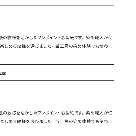
る技と手間の掛かる技法です。 また、同じ型紙を使っても
手作業の為、2つと同じものはできないオンリーワン商品となります。 【手差し型染めのポイント】 ・
紙の紋様を活かしたワンポイント彫型紙です。 染め職人が使
楽しめる紋様を選びました。 当工房の染め体験でも使われ
。 サイズ：ハガキ タテ：148mm ヨ
柄を切り抜いた渋和紙の型紙に小紋糊を重ねのりが乾いたと
生産
る技と手間の掛かる技法です。 また、同じ型紙を使っても
。 【受注生産】 ・ご注文を頂いてから
お時間を頂戴いたしますこと、ご了承くださいませ。
紙の紋様を活かしたワンポイント彫型紙です。 染め職人が使
楽しめる紋様を選びました。 当工房の染め体験でも使われ
 サイズ：B5 タテ：257mm ヨコ：1