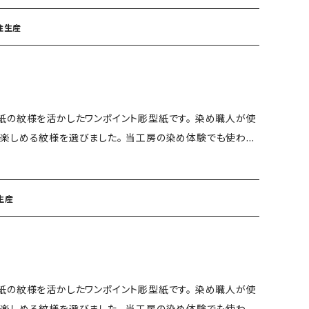
切り抜いた渋和紙の型紙に小紋糊を重ねのりが乾いたところ
受注生産
技と手間の掛かる技法です。 また、同じ型紙を使っても手作
業の為、2つと同じものはできないオンリーワン商品となります。 【手差し型染めのポイント】 ・
紙の紋様を活かしたワンポイント彫型紙です。 染め職人が使
楽しめる紋様を選びました。 当工房の染め体験でも使われ
 サイズ：B5 タテ：257mm ヨコ：1
切り抜いた渋和紙の型紙に小紋糊を重ねのりが乾いたところ
生産
技と手間の掛かる技法です。 また、同じ型紙を使っても手作
業の為、2つと同じものはできないオンリーワン商品となります。 【手差し型染めのポイント】 ・
紙の紋様を活かしたワンポイント彫型紙です。 染め職人が使