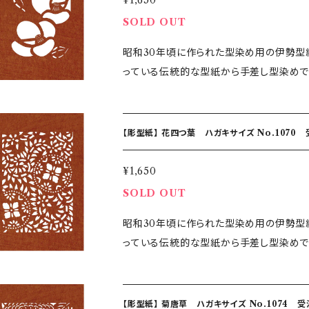
¥1,650
作成しますので、納品までに1〜2週間程度
SOLD OUT
昭和30年頃に作られた型染め用の伊勢型
っている伝統的な型紙から手差し型染めで
ている彫型紙です。 伝統の伊勢型紙の技、デザインをお楽しください
コ：100mm 紙種：渋紙 【手差し型染めとは】 職人がかもし出す世界に一つのグラデーション 機械を一
切使わず染め上げる「手差し型染」 伝統
【彫型紙】 花四つ葉 ハガキサイズ No.1070
ころで、小さな刷毛で一色ずつ色を染め上げ
手作業の為、2つと同じものはできないオンリーワン商品となります
¥1,650
作成しますので、納品までに1〜2週間程度
SOLD OUT
昭和30年頃に作られた型染め用の伊勢型
っている伝統的な型紙から手差し型染めで
ている彫型紙です。 伝統の伊勢型紙の技、デザインをお楽しください
コ：100mm 紙種：渋紙 【手差し型染めとは】 職人がかもし出す世界に一つのグラデーション 機械を一
切使わず染め上げる「手差し型染」 伝統
【彫型紙】 菊唐草 ハガキサイズ No.1074 