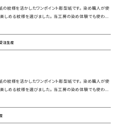
紙の紋様を活かしたワンポイント彫型紙です。 染め職人が使
楽しめる紋様を選びました。 当工房の染め体験でも使われ
。 サイズ：ハガキ タテ：148mm ヨ
柄を切り抜いた渋和紙の型紙に小紋糊を重ねのりが乾いたと
 受注生産
る技と手間の掛かる技法です。 また、同じ型紙を使っても
。 【受注生産】 ・ご注文を頂いてから
お時間を頂戴いたしますこと、ご了承くださいませ。
紙の紋様を活かしたワンポイント彫型紙です。 染め職人が使
楽しめる紋様を選びました。 当工房の染め体験でも使われ
。 サイズ：ハガキ タテ：148mm ヨ
柄を切り抜いた渋和紙の型紙に小紋糊を重ねのりが乾いたと
産
る技と手間の掛かる技法です。 また、同じ型紙を使っても
。 【受注生産】 ・ご注文を頂いてから