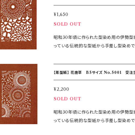
ころで、小さな刷毛で一色ずつ色を染め上げ
¥1,650
SOLD OUT
昭和30年頃に作られた型染め用の伊勢型
っている伝統的な型紙から手差し型染めで
ている彫型紙です。 伝統の伊勢型紙の技、デザインをお楽しください
コ：100mm 紙種：渋紙 【手差し型染めとは】 職人がかもし出す世界に一つのグラデーション 機械を一
切使わず染め上げる「手差し型染」 伝統
【彫型紙】 花唐草 B5サイズ No.5001 受注
ころで、小さな刷毛で一色ずつ色を染め上げ
手作業の為、2つと同じものはできないオンリーワン商品となります
¥2,200
作成しますので、納品までに1〜2週間程度
SOLD OUT
昭和30年頃に作られた型染め用の伊勢型
っている伝統的な型紙から手差し型染めで
ている彫型紙です。 伝統の伊勢型紙の技、デザインをお楽しください。